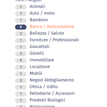
Animali
1
Auto / moto
1
Bambino
1
Banca / Assicurazione
8
Bellezza / Salute
2
Forniture / Professionali
1
Giocattoli
1
Gioielli
3
Immobiliare
6
Locazione
1
Mobili
1
Negozi Abbigliamento
3
Ottica / Udito
1
Pelletterie / Accessori
1
Prodotti Biologici
1
Ristorazione