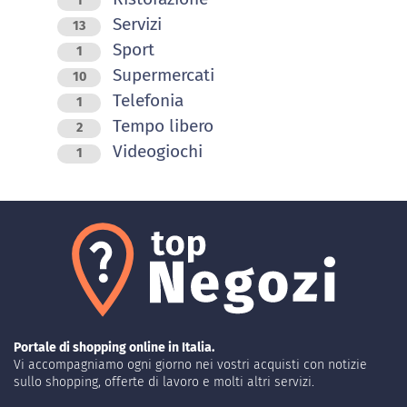
1
Servizi
13
Sport
1
Supermercati
10
Telefonia
1
Tempo libero
2
Videogiochi
1
Portale di shopping online in Italia.
Vi accompagniamo ogni giorno nei vostri acquisti con notizie
sullo shopping, offerte di lavoro e molti altri servizi.