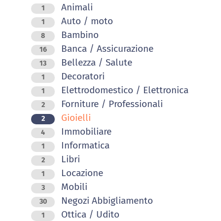
Animali
1
Auto / moto
1
Bambino
8
Banca / Assicurazione
16
Bellezza / Salute
13
Decoratori
1
Elettrodomestico / Elettronica
1
Forniture / Professionali
2
Gioielli
2
Immobiliare
4
Informatica
1
Libri
2
Locazione
1
Mobili
3
Negozi Abbigliamento
30
Ottica / Udito
1