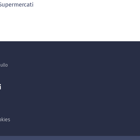
upermercati
ullo
i
okies