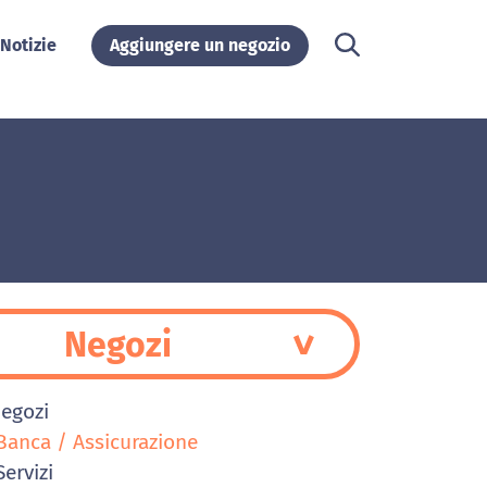
Notizie
Aggiungere un negozio
Negozi
Negozi
anca / Assicurazione
ervizi