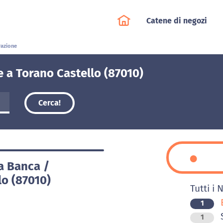
Catene di negozi
razione
e a Torano Castello (87010)
Cerca!
ia Banca /
lo (87010)
Tutti i 
B
1
S
1