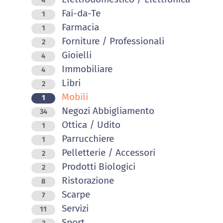
4
Fai-da-Te
1
Farmacia
1
Forniture / Professionali
2
Gioielli
4
Immobiliare
4
Libri
2
Mobili
1
Negozi Abbigliamento
34
Ottica / Udito
1
Parrucchiere
1
Pelletterie / Accessori
2
Prodotti Biologici
2
Ristorazione
8
Scarpe
7
Servizi
11
Sport