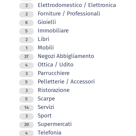
Elettrodomestico / Elettronica
2
Forniture / Professionali
2
Gioielli
6
Immobiliare
5
Libri
2
Mobili
1
Negozi Abbigliamento
37
Ottica / Udito
4
Parrucchiere
3
Pelletterie / Accessori
5
Ristorazione
3
Scarpe
5
Servizi
14
Sport
3
Supermercati
20
Telefonia
4