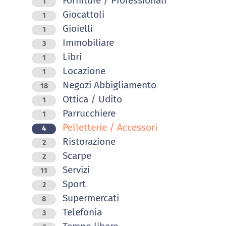
Forniture / Professionali
1
Giocattoli
1
Gioielli
1
Immobiliare
3
Libri
1
Locazione
1
Negozi Abbigliamento
18
Ottica / Udito
1
Parrucchiere
1
Pelletterie / Accessori
4
Ristorazione
2
Scarpe
2
Servizi
11
Sport
2
Supermercati
8
Telefonia
3