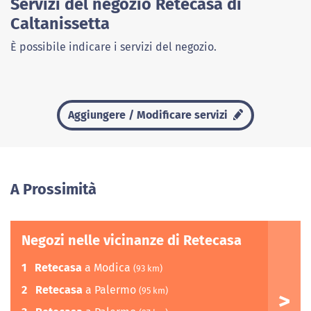
Servizi del negozio Retecasa di
Caltanissetta
È possibile indicare i servizi del negozio.
Aggiungere / Modificare servizi
A Prossimità
Negozi nelle vicinanze di Retecasa
1
Retecasa
a Modica
(93 km)
2
Retecasa
a Palermo
(95 km)