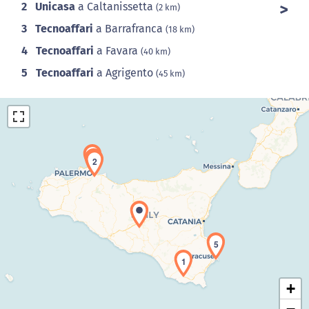
2
Unicasa
a Caltanissetta
(2 km)
3
Tecnoaffari
a Barrafranca
(18 km)
4
Tecnoaffari
a Favara
(40 km)
5
Tecnoaffari
a Agrigento
(45 km)
4
3
2
Caricamento della carta in corso...
5
1
+