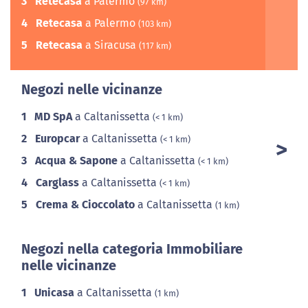
3
Retecasa
a Palermo
(97 km)
4
Retecasa
a Palermo
(103 km)
5
Retecasa
a Siracusa
(117 km)
Negozi nelle vicinanze
1
MD SpA
a Caltanissetta
(< 1 km)
2
Europcar
a Caltanissetta
(< 1 km)
3
Acqua & Sapone
a Caltanissetta
(< 1 km)
4
Carglass
a Caltanissetta
(< 1 km)
5
Crema & Cioccolato
a Caltanissetta
(1 km)
Negozi nella categoria Immobiliare
nelle vicinanze
1
Unicasa
a Caltanissetta
(1 km)