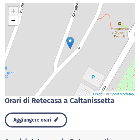
+
−
Leaflet
| ©
OpenStreetMap
Orari di Retecasa a Caltanissetta
Aggiungere orari