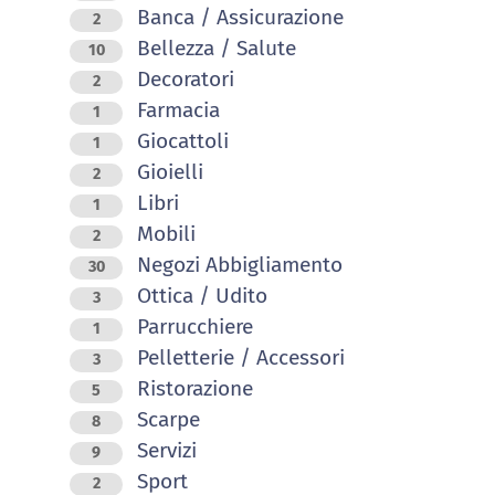
Banca / Assicurazione
2
Bellezza / Salute
10
Decoratori
2
Farmacia
1
Giocattoli
1
Gioielli
2
Libri
1
Mobili
2
Negozi Abbigliamento
30
Ottica / Udito
3
Parrucchiere
1
Pelletterie / Accessori
3
Ristorazione
5
Scarpe
8
Servizi
9
Sport
2