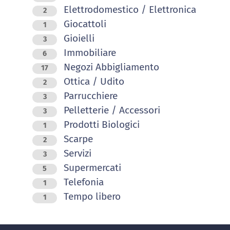
Elettrodomestico / Elettronica
2
Giocattoli
1
Gioielli
3
Immobiliare
6
Negozi Abbigliamento
17
Ottica / Udito
2
Parrucchiere
3
Pelletterie / Accessori
3
Prodotti Biologici
1
Scarpe
2
Servizi
3
Supermercati
5
Telefonia
1
Tempo libero
1