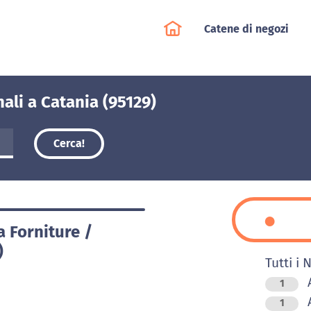
Catene di negozi
nali a Catania (95129)
Cerca!
a Forniture /
)
Tutti i 
A
1
A
1