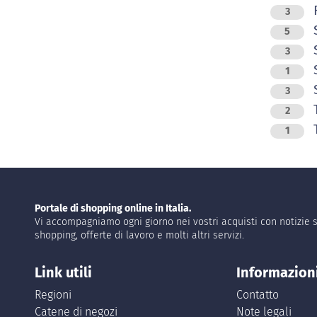
R
3
5
S
3
1
S
3
T
2
T
1
Portale di shopping online in Italia.
Vi accompagniamo ogni giorno nei vostri acquisti con notizie s
shopping, offerte di lavoro e molti altri servizi.
Link utili
Informazion
Regioni
Contatto
Catene di negozi
Note legali