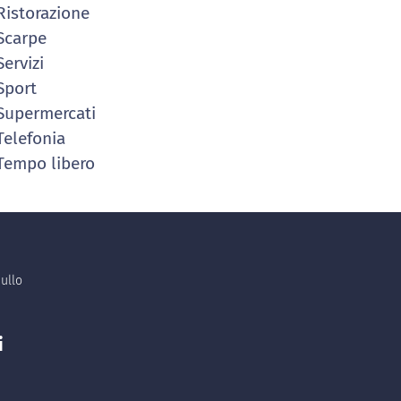
istorazione
Scarpe
ervizi
Sport
upermercati
elefonia
empo libero
ullo
i