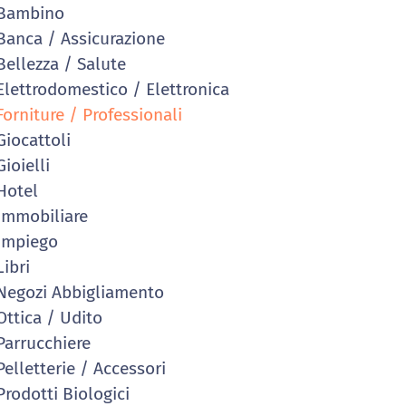
Bambino
anca / Assicurazione
ellezza / Salute
lettrodomestico / Elettronica
orniture / Professionali
iocattoli
ioielli
Hotel
mmobiliare
Impiego
ibri
egozi Abbigliamento
ttica / Udito
arrucchiere
elletterie / Accessori
rodotti Biologici