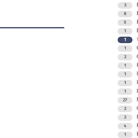
3
B
8
B
5
E
1
F
1
G
1
G
2
1
I
1
1
L
1
N
27
O
2
P
2
P
4
P
1