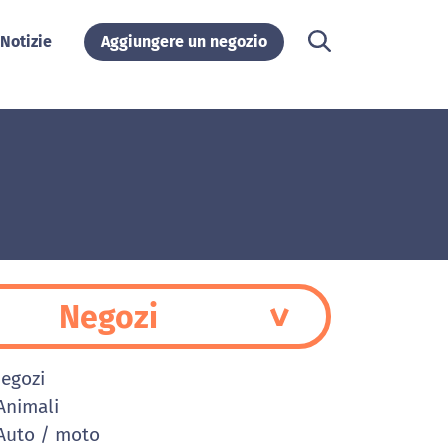
Notizie
Aggiungere un negozio
Negozi
Negozi
nimali
uto / moto