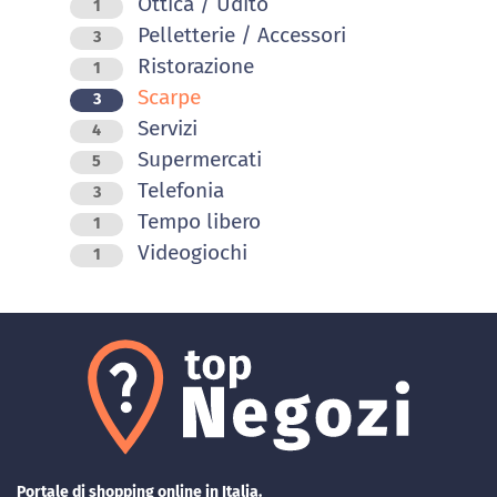
Ottica / Udito
1
Pelletterie / Accessori
3
Ristorazione
1
Scarpe
3
Servizi
4
Supermercati
5
Telefonia
3
Tempo libero
1
Videogiochi
1
Portale di shopping online in Italia.