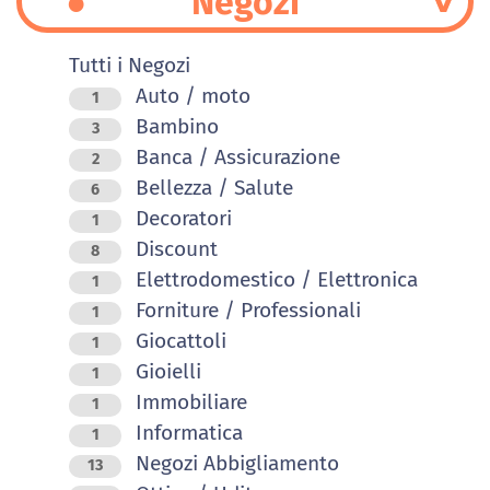
Negozi
Tutti i Negozi
Auto / moto
1
Bambino
3
Banca / Assicurazione
2
Bellezza / Salute
6
Decoratori
1
Discount
8
Elettrodomestico / Elettronica
1
Forniture / Professionali
1
Giocattoli
1
Gioielli
1
Immobiliare
1
Informatica
1
Negozi Abbigliamento
13