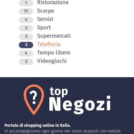
Ristorazione
1
Scarpe
11
Servizi
4
Sport
2
Supermercati
3
Telefonia
3
Tempo libero
4
Videogiochi
2
Portale di shopping online in Italia.
Vi accompagniamo ogni giorno nei vostri acquisti con notizie