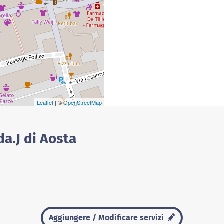
Leaflet
| ©
OpenStreetMap
da.J di Aosta
Aggiungere / Modificare servizi