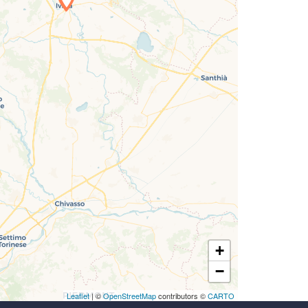
icamento della carta in corso...
+
−
Leaflet
| ©
OpenStreetMap
contributors ©
CARTO