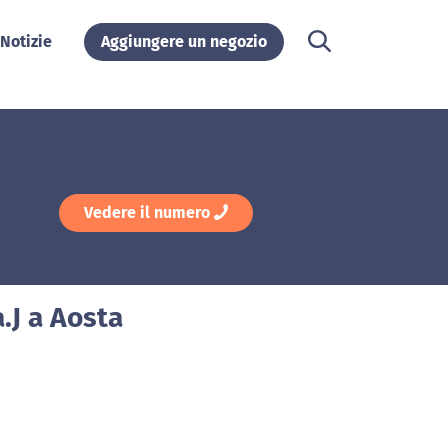
Notizie
Aggiungere un negozio
Vedere il numero
a.J a Aosta