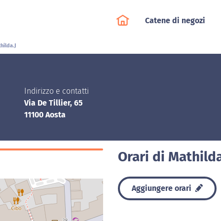
Catene di negozi
hilda.J
Indirizzo e contatti
Via De Tillier, 65
11100 Aosta
Orari di Mathild
Aggiungere orari