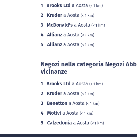
1
Brooks Ltd
a Aosta
(< 1 km)
2
Kruder
a Aosta
(< 1 km)
3
McDonald's
a Aosta
(< 1 km)
4
Allianz
a Aosta
(< 1 km)
5
Allianz
a Aosta
(< 1 km)
Negozi nella categoria Negozi Abb
vicinanze
1
Brooks Ltd
a Aosta
(< 1 km)
2
Kruder
a Aosta
(< 1 km)
3
Benetton
a Aosta
(< 1 km)
4
Motivi
a Aosta
(< 1 km)
5
Calzedonia
a Aosta
(< 1 km)