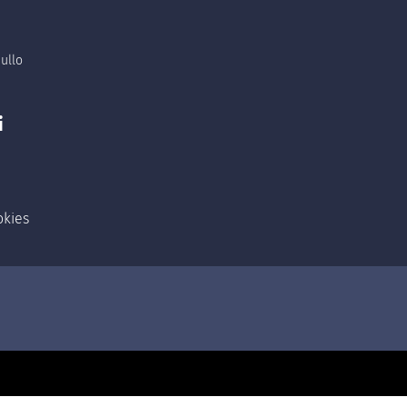
ullo
i
okies