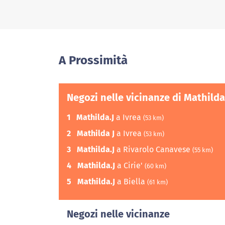
A Prossimità
Negozi nelle vicinanze di Mathilda
1
Mathilda.J
a Ivrea
(53 km)
2
Mathilda J
a Ivrea
(53 km)
3
Mathilda.J
a Rivarolo Canavese
(55 km)
4
Mathilda.J
a Cirie'
(60 km)
5
Mathilda.J
a Biella
(61 km)
Negozi nelle vicinanze