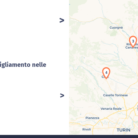
Car
3
igliamento nelle
4