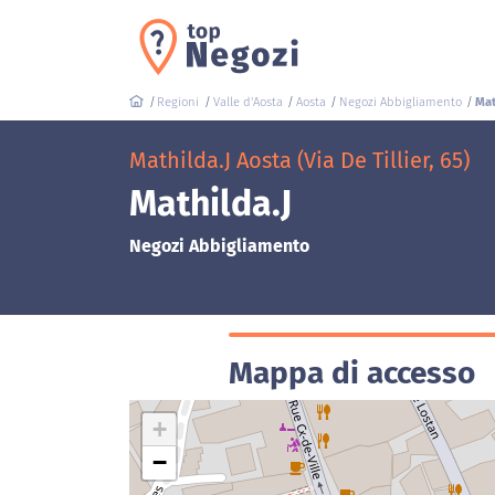
Regioni
Valle d'Aosta
Aosta
Negozi Abbigliamento
Mat
Mathilda.J Aosta (Via De Tillier, 65)
Mathilda.J
Negozi Abbigliamento
Mappa di accesso
+
−