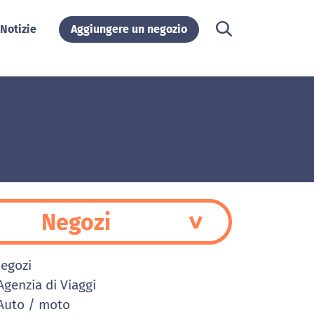
Notizie
Aggiungere un negozio
Negozi
Negozi
genzia di Viaggi
uto / moto