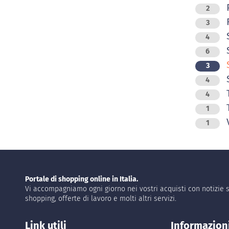
P
2
R
3
4
S
6
3
S
4
T
4
T
1
V
1
Portale di shopping online in Italia.
Vi accompagniamo ogni giorno nei vostri acquisti con notizie s
shopping, offerte di lavoro e molti altri servizi.
Link utili
Informazion