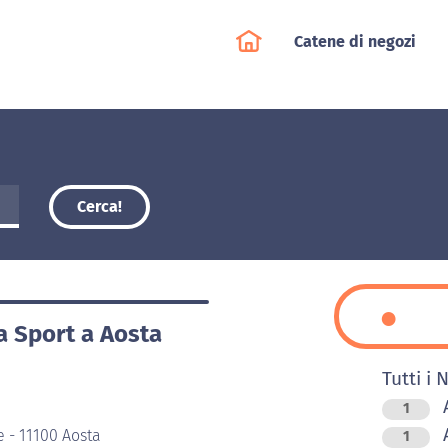
Catene di negozi
Cerca!
ia Sport a Aosta
Tutti i 
A
1
A
e - 11100 Aosta
1