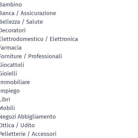
Bambino
anca / Assicurazione
ellezza / Salute
ecoratori
lettrodomestico / Elettronica
armacia
orniture / Professionali
iocattoli
ioielli
mmobiliare
Impiego
ibri
obili
egozi Abbigliamento
ttica / Udito
elletterie / Accessori