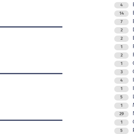
4
B
14
B
7
D
2
E
2
F
1
F
2
G
1
G
3
I
4
1
L
5
M
1
N
29
O
1
P
5