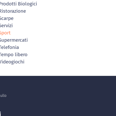
rodotti Biologici
istorazione
Scarpe
ervizi
Sport
upermercati
elefonia
empo libero
ideogiochi
ullo
i