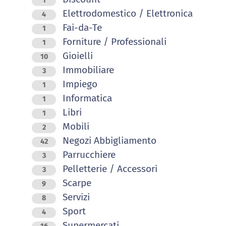
1
Elettrodomestico / Elettronica
4
Fai-da-Te
1
Forniture / Professionali
1
Gioielli
10
Immobiliare
3
Impiego
1
Informatica
1
Libri
1
Mobili
2
Negozi Abbigliamento
42
Parrucchiere
3
Pelletterie / Accessori
3
Scarpe
9
Servizi
8
Sport
4
Supermercati