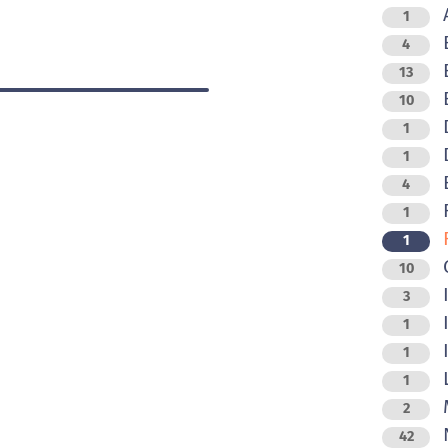
A
1
4
B
13
B
10
D
1
D
1
E
4
F
1
F
1
G
10
I
3
1
I
1
L
1
M
2
N
42