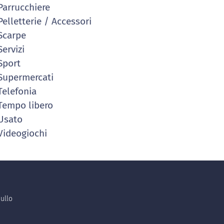
arrucchiere
elletterie / Accessori
Scarpe
ervizi
Sport
upermercati
elefonia
empo libero
Usato
ideogiochi
ullo