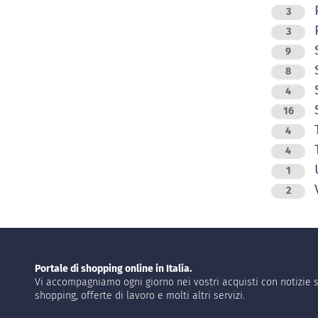
P
3
P
3
9
S
8
4
S
16
T
4
T
4
1
V
2
Portale di shopping online in Italia.
Vi accompagniamo ogni giorno nei vostri acquisti con notizie s
shopping, offerte di lavoro e molti altri servizi.