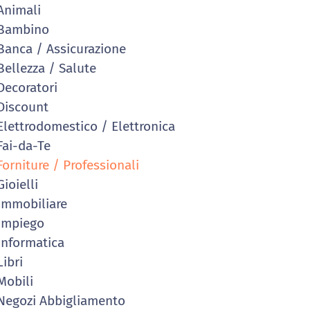
nimali
Bambino
anca / Assicurazione
ellezza / Salute
ecoratori
iscount
lettrodomestico / Elettronica
ai-da-Te
orniture / Professionali
ioielli
mmobiliare
Impiego
nformatica
ibri
obili
egozi Abbigliamento