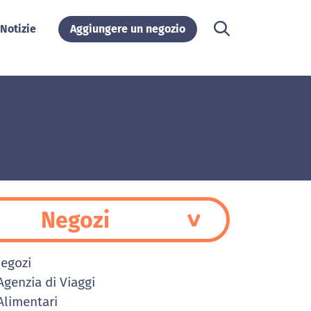
Notizie
Aggiungere un negozio
Negozi
Negozi
genzia di Viaggi
limentari