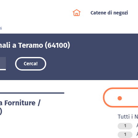
Catene di negozi
li
nali a Teramo (64100)
Cerca!
a Forniture /
)
Tutti i 
A
1
A
1