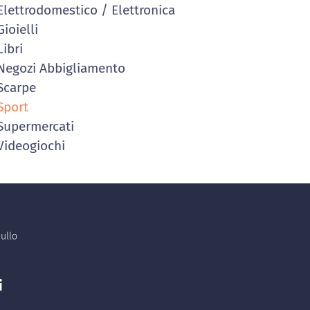
lettrodomestico / Elettronica
ioielli
ibri
egozi Abbigliamento
Scarpe
Sport
upermercati
ideogiochi
ullo
i