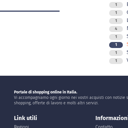
E
1
G
1
L
1
N
4
1
1
S
1
V
1
Portale di shopping online in Italia.
Vi accompagniamo ogni giorno nei vostri acquisti con notizie s
shopping, offerte di lavoro e molti altri servizi.
Link utili
Informazion
Regioni
Contatto