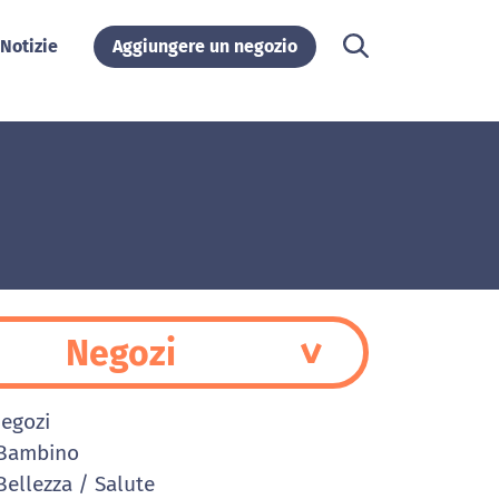
Notizie
Aggiungere un negozio
Negozi
Negozi
Bambino
ellezza / Salute