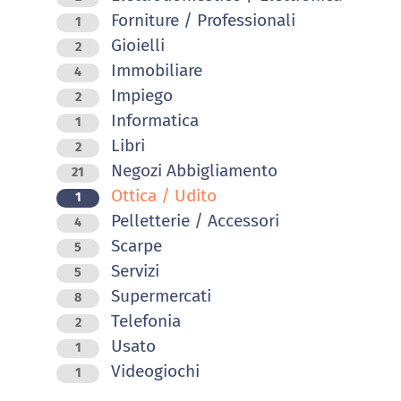
Forniture / Professionali
1
Gioielli
2
Immobiliare
4
Impiego
2
Informatica
1
Libri
2
Negozi Abbigliamento
21
Ottica / Udito
1
Pelletterie / Accessori
4
Scarpe
5
Servizi
5
Supermercati
8
Telefonia
2
Usato
1
Videogiochi
1