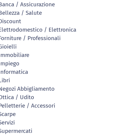
anca / Assicurazione
ellezza / Salute
iscount
lettrodomestico / Elettronica
orniture / Professionali
ioielli
mmobiliare
Impiego
nformatica
ibri
egozi Abbigliamento
ttica / Udito
elletterie / Accessori
Scarpe
ervizi
upermercati