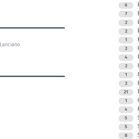
B
6
B
7
D
2
E
2
F
1
4 Lanciano
G
2
I
4
2
I
1
L
2
N
21
O
1
P
4
5
S
5
S
8