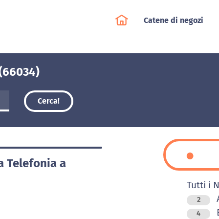
Catene di negozi
 (66034)
Cerca!
a Telefonia a
Tutti i 
A
2
4