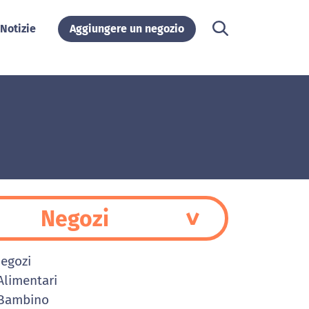
Notizie
Aggiungere un negozio
Negozi
Negozi
limentari
Bambino