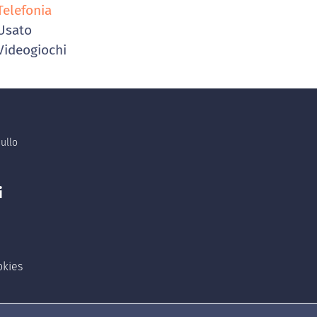
elefonia
Usato
ideogiochi
ullo
i
okies